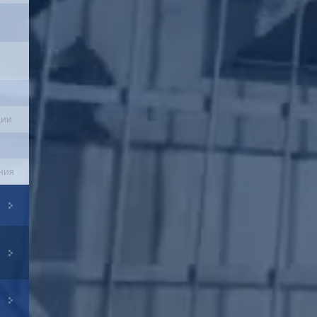
ции
ния