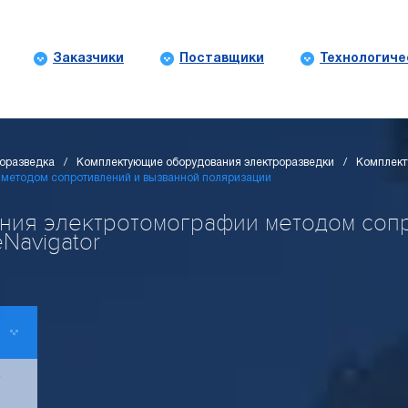
Заказчики
Поставщики
Технологиче
горазведка
Комплектующие оборудования электроразведки
Комплект
методом сопротивлений и вызванной поляризации
ния электротомографии методом соп
eNavigator
-