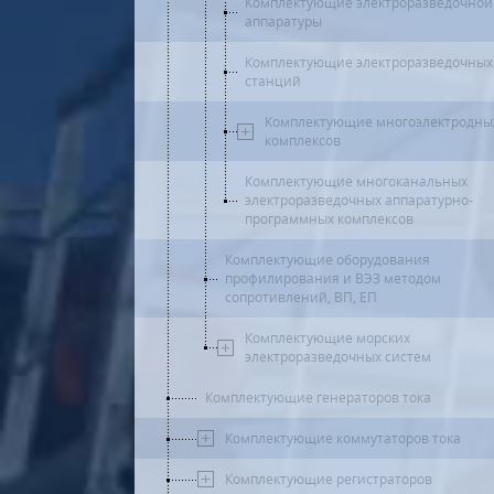
Комплектующие электроразведочной
аппаратуры
Комплектующие электроразведочных
станций
Комплектующие многоэлектродны
комплексов
Комплектующие многоканальных
электроразведочных аппаратурно-
программных комплексов
Комплектующие оборудования
профилирования и ВЭЗ методом
сопротивлений, ВП, ЕП
Комплектующие морских
электроразведочных систем
Комплектующие генераторов тока
Комплектующие коммутаторов тока
Комплектующие регистраторов