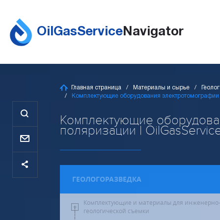
OilGasService
Navigator
Главная страница
Материалы и сырье
Геоло
Комплектующие оборудования электротомографии 
Комплектующие оборудова
поляризации | OilGasServic
ГЕОЛОГОРАЗВЕДКА
Комплектующие и материалы для инженерно
геологической съемки