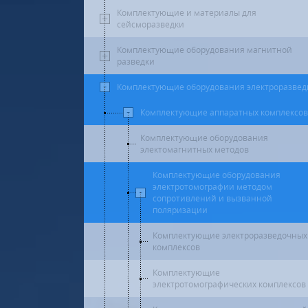
Комплектующие и материалы для
сейсморазведки
Комплектующие оборудования магнитной
разведки
Комплектующие оборудования электроразвед
Комплектующие аппаратных комплексов
Комплектующие оборудования
электомагнитных методов
Комплектующие оборудования
электротомографии методом
сопротивлений и вызванной
поляризации
Комплектующие электроразведочных
комплексов
Комплектующие
электротомографических комплексов